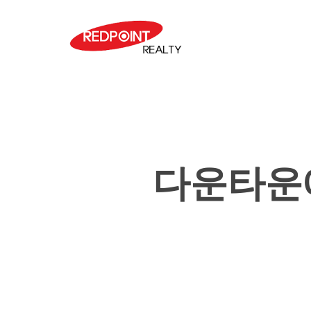
Skip
to
main
content
다운타운에
Hit enter to search or ESC to close