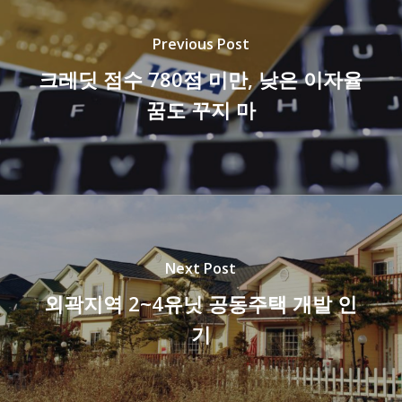
Previous Post
크레딧 점수 780점 미만, 낮은 이자율
꿈도 꾸지 마
Next Post
외곽지역 2~4유닛 공동주택 개발 인
기