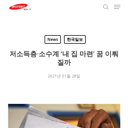
Menu
Skip
to
search
Close
main
Menu
content
News
한국일보
저소득층·소수계 ‘내 집 마련’ 꿈 이뤄
질까
2021년 01월 28일