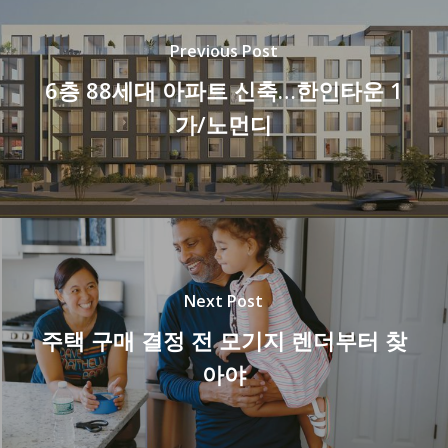
Previous Post
6층 88세대 아파트 신축…한인타운 1
가/노먼디
Next Post
주택 구매 결정 전 모기지 렌더부터 찾
아야