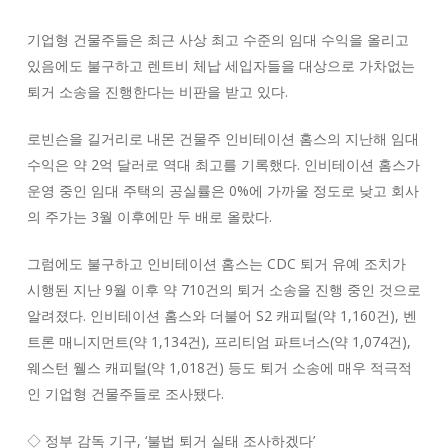
기업형 건물주들은 최근 사상 최고 수준의 임대 수익을 올리고
있음에도 불구하고 렌트비 체납 세입자들을 대상으로 가차없는
퇴거 소송을 진행한다는 비판을 받고 있다.
로빈슨을 길거리로 내몬 건물주 인비테이션 홈스의 지난해 임대
수익은 약 2억 달러로 역대 최고를 기록했다. 인비테이션 홈스가
운영 중인 임대 주택의 공실률은 0%에 가까울 정도로 낮고 회사
의 주가는 3월 이후에만 두 배로 올랐다.
그럼에도 불구하고 인비테이션 홈스는 CDC 퇴거 유예 조치가
시행된 지난 9월 이후 약 710건의 퇴거 소송을 진행 중인 것으로
알려졌다. 인비테이션 홈스와 더불어 S2 캐피털(약 1,160건), 벤
트론 매니지먼트(약 1,134건), 프리티엄 파트너스(약 1,074건),
웨스턴 웰스 캐피털(약 1,018건) 등도 퇴거 소송에 매우 적극적
인 기업형 건물주들로 조사됐다.
◇ 정부 감독 기구, ‘불법 퇴거 실태 조사하겠다’