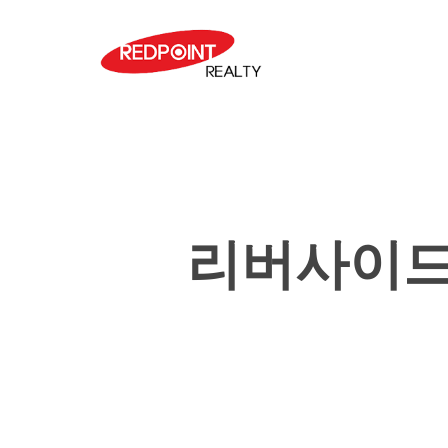
Skip
to
main
content
리버사이드-
Hit enter to search or ESC to close