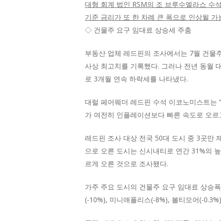
대형 회계 법인 RSM의 조 브루수엘라스 수석
기준 금리가 또 한 차례 큰 폭으로 인상될 가
◇ 건물주 요구 임대료 상승세 주춤
부동산 업체 레드핀의 조사에서는 7월 건물주
사상 최고치를 기록했다. 그러나 전년 동월 대비
로 3개월 연속 하락세를 나타냈다.
대럴 페어웨더 레드핀 수석 이코노미스트는 “
가 여전히 인플레이션보다 빠른 속도로 오르고
레드핀 조사 대상 전국 50대 도시 중 3곳만
으로 오른 도시는 신시내티로 연간 31%의 높은
르게 오른 것으로 조사됐다.
가주 주요 도시의 건물주 요구 임대료 상승폭
(-10%), 미니애폴리스(-8%), 볼티모어(-0.3