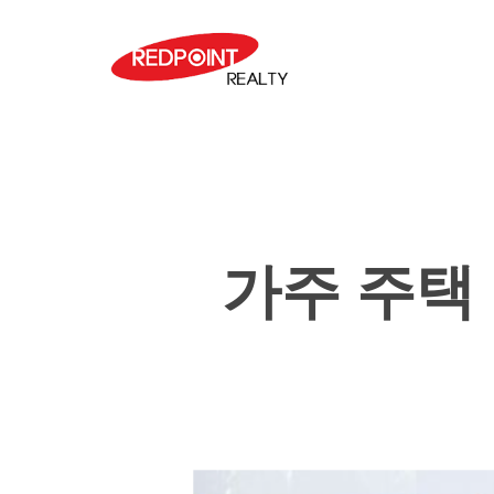
Skip
to
main
content
가주 주택