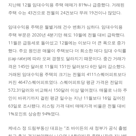
지난해 12월 임대수익용 주택 매매가 81%나 급증했다. 거래된
주택 수는 43건으로 전월의 24건보다 무려 19건이나 많았다.
임대수익용 주택은 월별거래 건수 변화가 심하다. 임대수익용
주택 부문은 2020년 4분기만 해도 10월에 전월 대비 급락했다.
11월은 급등세로 돌아섰고 12월에는 이보다 더 큰 폭으로 증가
했다. 주요 원인은 매물이 주택보다 더 희소한 데다 임대 수익률
(cap rate)에 따라 오퍼 경쟁도 달라지기 때문이다. 중간 거래가
격은 145만 달러로 11월의 151만 달러보다 6만 달러 감소했다.
거래된 임대수익용 주택의 크기는 전월의 4111스퀘어피트보다
커진 4647스퀘어피트였다. 스퀘어피트당 평균 가격은 전달의
572.31달러와 비교해서 150달러 이상 떨어졌다. 매물로 나와 주
인이 바뀌기까지 걸린 평균 일수는 지난 11월보다 16일 길어진
63일로 조사됐다. 리스팅 가격 대비 매매가격 비율은 전월 대비
1%포인트 상승한 94%였다.
케네스 정 드림부동산 대표는 “조 바이든의 새 정부가 공식 출범
하고 추가 경기부양책이 나오면 LA한인타운 주택시장은 지난해