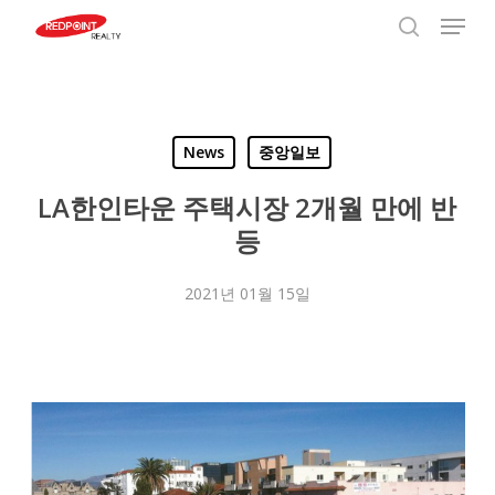
Menu
Skip
to
search
Close
main
Menu
content
News
중앙일보
LA한인타운 주택시장 2개월 만에 반
등
2021년 01월 15일