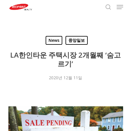
Menu
Skip
to
search
Close
main
Menu
content
News
중앙일보
LA한인타운 주택시장 2개월째 ‘숨고
르기’
2020년 12월 11일