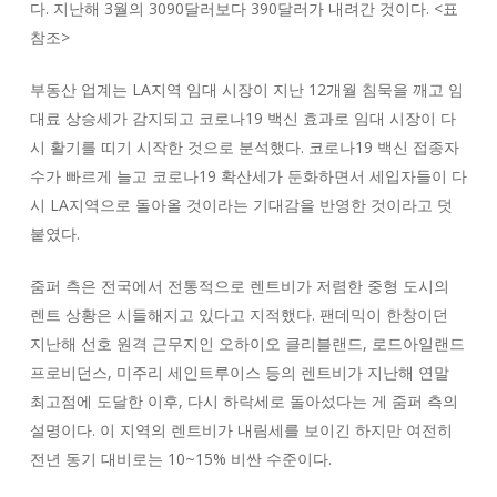
다. 지난해 3월의 3090달러보다 390달러가 내려간 것이다. <표
참조>
부동산 업계는 LA지역 임대 시장이 지난 12개월 침묵을 깨고 임
대료 상승세가 감지되고 코로나19 백신 효과로 임대 시장이 다
시 활기를 띠기 시작한 것으로 분석했다. 코로나19 백신 접종자
수가 빠르게 늘고 코로나19 확산세가 둔화하면서 세입자들이 다
시 LA지역으로 돌아올 것이라는 기대감을 반영한 것이라고 덧
붙였다.
줌퍼 측은 전국에서 전통적으로 렌트비가 저렴한 중형 도시의
렌트 상황은 시들해지고 있다고 지적했다. 팬데믹이 한창이던
지난해 선호 원격 근무지인 오하이오 클리블랜드, 로드아일랜드
프로비던스, 미주리 세인트루이스 등의 렌트비가 지난해 연말
최고점에 도달한 이후, 다시 하락세로 돌아섰다는 게 줌퍼 측의
설명이다. 이 지역의 렌트비가 내림세를 보이긴 하지만 여전히
전년 동기 대비로는 10~15% 비싼 수준이다.