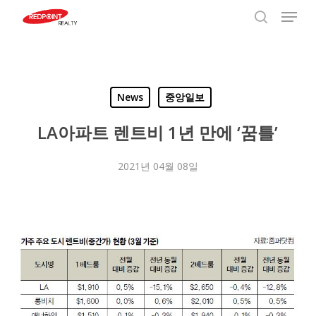
Menu
Skip
to
search
Close
main
Menu
content
News
중앙일보
LA아파트 렌트비 1년 만에 ‘꿈틀’
2021년 04월 08일