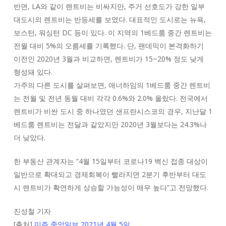
반면, LA와 같이 렌트비는 비싸지만, 주거 선호도가 강한 일부
대도시의 렌트비는 반등세를 보였다. 대표적인 도시로는 뉴욕,
보스턴, 워싱턴 DC 등이 있다. 이 지역의 1베드룸 중간 렌트비는
전월 대비 5%의 오름세를 기록했다. 단, 팬데믹이 본격화하기
이전인 2020년 3월과 비교하면, 렌트비가 15~20% 정도 낮게
형성돼 있다.
가주의 다른 도시를 살펴보면, 애너하임의 1베드룸 중간 렌트비
는 전월 및 전년 동월 대비 각각 0.6%와 2.0% 올랐다. 전국에서
렌트비가 비싼 도시 중 하나였던 샌프란시스코의 경우, 지난달 1
베드룸 렌트비는 전달과 같았지만 2020년 3월보다는 24.3%나
더 낮았다.
한 부동산 관계자는 “4월 15일부터 코로나19 백신 접종 대상이
일반으로 확대되고 경제회복이 빨라지면 2분기 후반부터 대도
시 렌트비가 확연하게 상승할 가능성이 매우 높다”고 전망했다.
진성철 기자
[출처]
미주 중앙일보 2021년 4월 5일