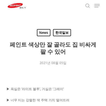
Menu
Skip
to
search
Close
main
Menu
content
News
한국일보
페인트 색상만 잘 골라도 집 비싸게
팔 수 있어
2021년 08월 05일
▶ 욕실은 ‘라이트 블루’, 거실은 ‘그레이’
▶ 너무 티는 강렬한 색 주택 가치 떨어뜨려