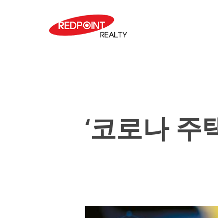
Skip
to
main
content
‘코로나 주