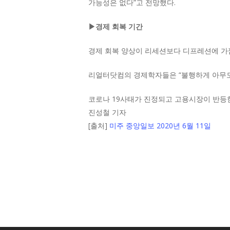
가능성은 없다”고 전망했다.
▶경제 회복 기간
경제 회복 양상이 리세션보다 디프레션에 가
리얼터닷컴의 경제학자들은 “불행하게 아무도 
코로나 19사태가 진정되고 고용시장이 반등
진성철 기자
[출처]
미주 중앙일보 2020년 6월 11일