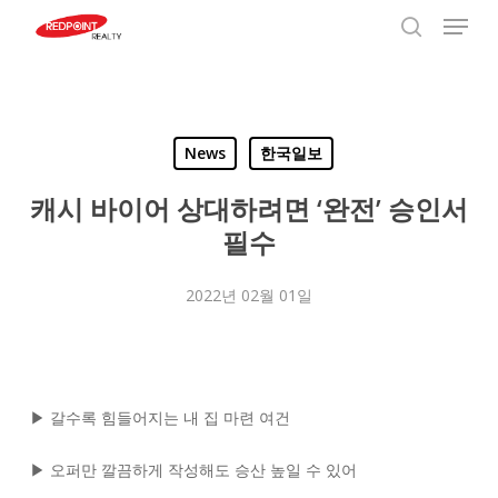
Menu
Skip
to
search
Close
main
Menu
content
News
한국일보
캐시 바이어 상대하려면 ‘완전’ 승인서
필수
2022년 02월 01일
▶ 갈수록 힘들어지는 내 집 마련 여건
▶ 오퍼만 깔끔하게 작성해도 승산 높일 수 있어