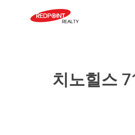
Skip
to
main
content
치노힐스 7
Hit enter to search or ESC to close