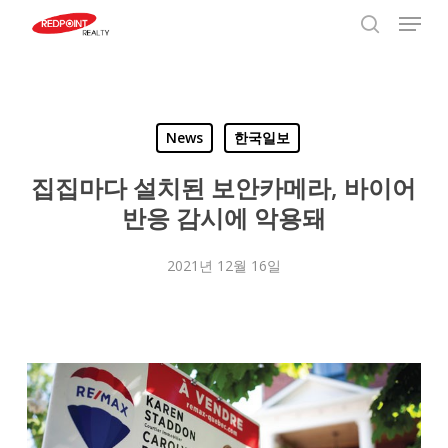
Menu
Skip
to
search
Close
main
Menu
content
News
한국일보
집집마다 설치된 보안카메라, 바이어
반응 감시에 악용돼
2021년 12월 16일