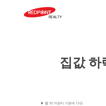
Skip
to
main
content
집값 하
Hit enter to search or ESC to close
▶ 톱 50 카운티 가운데 13곳