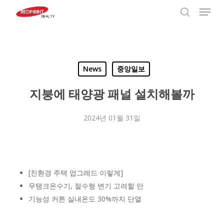
Menu
Skip
to
search
Close
main
Menu
content
News
중앙일보
지붕에 태양광 패널 설치해볼까
2024년 01월 31일
[친환경 주택 업그레드 이렇게]
무탱크온수기, 절수형 변기 고려할 만
기능성 커튼 실내온도 30%까지 단열