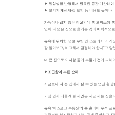
▶ 일상생활 반영해서 필요한 공간 계산해야
▶ 모기지·재산세·집 보험 등 비용도 늘어나
가뜩이나 넓지 않은 침실인데 홈 오피스와 홈 
연히 더 넓은 집으로 옮기는 것이 매력적으로
뉴욕에 위치한 ‘덤보 무빙 앤 스토리지’의 리
Hit enter to search or ESC to close
잘 알아보고, 비교해서 결정해야 한다”고 말했
더 큰 집으로 이사할 꿈에 부풀기 전에 피해
▶조급함이 부른 손해
지금보다 더 큰 집에서 살 수 있는 멋진 환
가장 먼저 떠올려 볼 사안은 지금 사는 집을 
뉴욕 ‘비스포크 부동산’의 존 홀리어 수석 
과정부터 부지런하고 사리 깊게 준비하고 진행