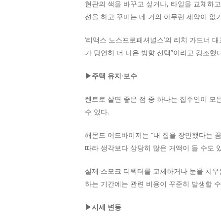
현관의 색을 바꾸고 싶거나, 타일을 교체하고
션을 하고 꾸미는 데 거의 아무런 제약이 없기
‘리맥스 노스프로페셔널스’의 리치 가드너 대
가 당연히 더 나은 방향 선택”이라고 강조했다
▶주택 유지·보수
렌트로 살면 좋은 점 중 하나는 집주인이 모
수 있다.
해몬드 어드바이저는 “내 집을 장만했다는 꿈
따라 생각보다 상당히 많은 거액이 들 수도 있
실제 스모크 디텍터를 교체하거나 눈을 치우
하는 기간에는 관련 비용이 꾸준히 발생할 수
▶시세 변동