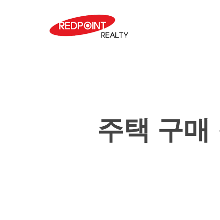
Skip
to
main
content
주택 구매