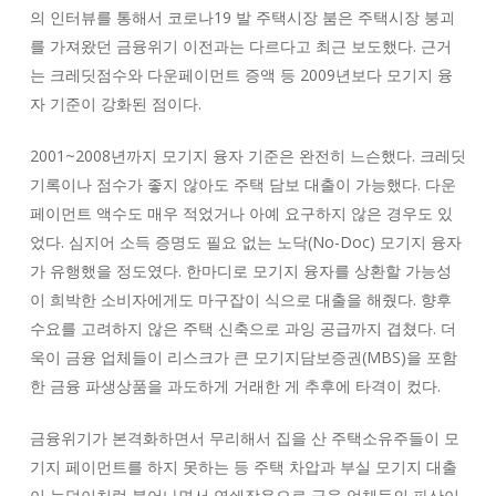
의 인터뷰를 통해서 코로나19 발 주택시장 붐은 주택시장 붕괴
를 가져왔던 금융위기 이전과는 다르다고 최근 보도했다. 근거
는 크레딧점수와 다운페이먼트 증액 등 2009년보다 모기지 융
자 기준이 강화된 점이다.
2001~2008년까지 모기지 융자 기준은 완전히 느슨했다. 크레딧
기록이나 점수가 좋지 않아도 주택 담보 대출이 가능했다. 다운
페이먼트 액수도 매우 적었거나 아예 요구하지 않은 경우도 있
었다. 심지어 소득 증명도 필요 없는 노닥(No-Doc) 모기지 융자
가 유행했을 정도였다. 한마디로 모기지 융자를 상환할 가능성
이 희박한 소비자에게도 마구잡이 식으로 대출을 해줬다. 향후
수요를 고려하지 않은 주택 신축으로 과잉 공급까지 겹쳤다. 더
욱이 금융 업체들이 리스크가 큰 모기지담보증권(MBS)을 포함
한 금융 파생상품을 과도하게 거래한 게 추후에 타격이 컸다.
금융위기가 본격화하면서 무리해서 집을 산 주택소유주들이 모
기지 페이먼트를 하지 못하는 등 주택 차압과 부실 모기지 대출
이 눈덩이처럼 불어나면서 연쇄작용으로 금융 업체들의 파산이