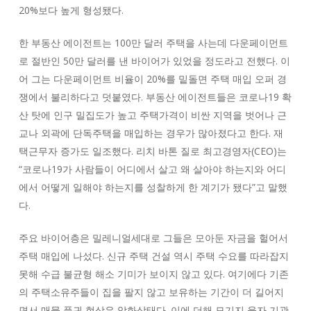
20%보다 높게 형성됐다.
한 부동산 에이전트는 100만 달러 주택을 사는데 다운페이먼트
로 절반인 50만 달러를 낸 바이어가 있었을 정도라고 전했다. 이
어 그는 다운페이먼트 비율이 20%를 밑돌면 주택 매입 오퍼 경
쟁에서 불리하다고 덧붙였다. 부동산 에이전트들은 코로나19 확
산 탓에 인구 밀집도가 높고 주택가격이 비싼 지역을 벗어나 근
교나 외곽에 단독주택을 매입하는 경우가 많아졌다고 한다. 재
택근무자 증가도 일조했다. 리치 바톤 질로 최고경영자(CEO)는
“코로나19가 사람들이 어디에서 살고 왜 살아야 하는지와 어디
에서 어떻게 일해야 하는지를 성찰하게 한 계기가 됐다”고 말했
다.
주요 바이어층은 밀레니얼세대로 그들은 모아둔 자금을 헐어서
주택 매입에 나섰다. 신규 주택 건설 역시 주택 수요를 따라잡지
못해 수급 불균형 해소 기미가 보이지 않고 있다. 여기에다 기존
의 주택소유주들이 집을 팔지 않고 보유하는 기간이 더 길어지
면서 매물 품귀 현상은 악화상태다. 이에 더해 모기지 융자 기관