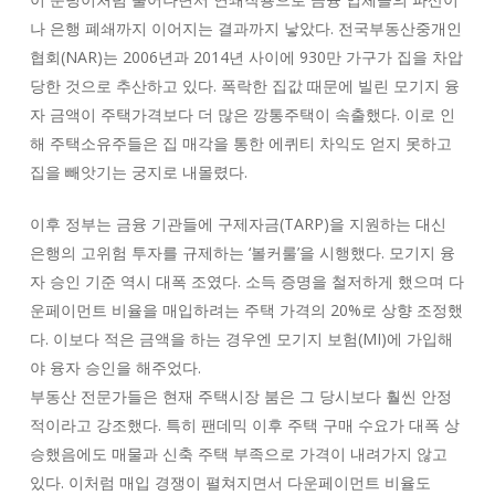
나 은행 폐쇄까지 이어지는 결과까지 낳았다. 전국부동산중개인
협회(NAR)는 2006년과 2014년 사이에 930만 가구가 집을 차압
당한 것으로 추산하고 있다. 폭락한 집값 때문에 빌린 모기지 융
자 금액이 주택가격보다 더 많은 깡통주택이 속출했다. 이로 인
해 주택소유주들은 집 매각을 통한 에퀴티 차익도 얻지 못하고
집을 빼앗기는 궁지로 내몰렸다.
이후 정부는 금융 기관들에 구제자금(TARP)을 지원하는 대신
은행의 고위험 투자를 규제하는 ‘볼커룰’을 시행했다. 모기지 융
자 승인 기준 역시 대폭 조였다. 소득 증명을 철저하게 했으며 다
운페이먼트 비율을 매입하려는 주택 가격의 20%로 상향 조정했
다. 이보다 적은 금액을 하는 경우엔 모기지 보험(MI)에 가입해
야 융자 승인을 해주었다.
부동산 전문가들은 현재 주택시장 붐은 그 당시보다 훨씬 안정
적이라고 강조했다. 특히 팬데믹 이후 주택 구매 수요가 대폭 상
승했음에도 매물과 신축 주택 부족으로 가격이 내려가지 않고
있다. 이처럼 매입 경쟁이 펼쳐지면서 다운페이먼트 비율도