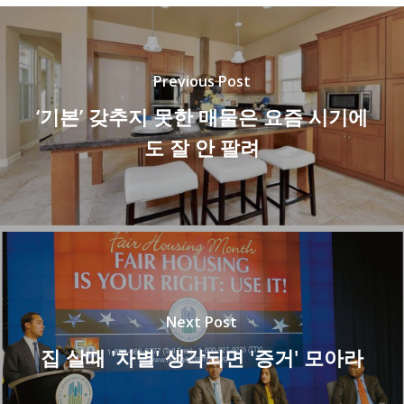
Previous Post
‘기본’ 갖추지 못한 매물은 요즘 시기에
도 잘 안 팔려
Next Post
집 살때 '차별' 생각되면 '증거' 모아라