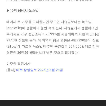
▶10위 테네시 녹스빌
테네시 주 거주를 고려한다면 주도인 내슈빌보다는 녹스빌
(Knoxville)이 생활비가 훨씬 적게 든다. 내슈빌에서 생활하려면
주거지로 가구 중간소득의 23.99%를 지출해야 하지만 이곳에선
21.13% 정도만 든다. 이 지역의 평균 연봉은 4만9290달러. 질로
(Zillow)에 따르면 녹스빌의 주택 중간값은 36만500달러로 전국
평균인 36만5616달러보다 낮은 것으로 집계됐다.
이주현 객원기자
[출처]
미주 중앙일보 2023년 8월 23일