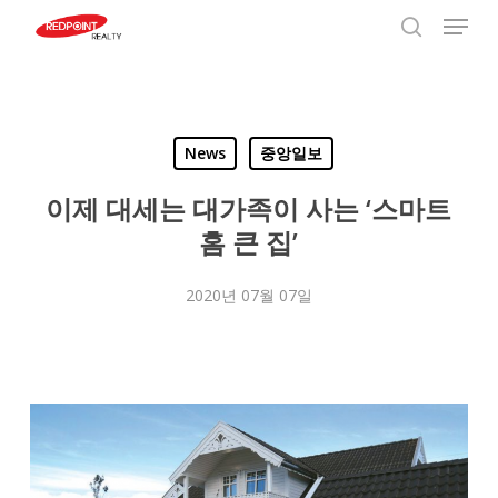
Menu
Skip
to
search
Close
main
Menu
content
News
중앙일보
이제 대세는 대가족이 사는 ‘스마트
홈 큰 집’
2020년 07월 07일