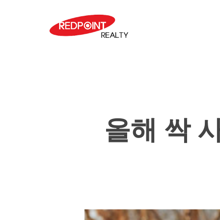
Skip
to
main
content
올해 싹 