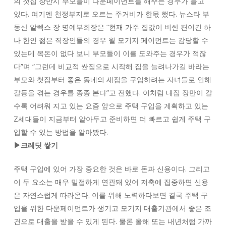
의 첫집 장만시 부모들이 다운페이먼트를 해주는 경우가 늘고
있다. 여기엔 천정부지로 오르는 주거비가 한몫 했다. 뉴스타 부
동산 알렉스 장 명예부회장은 “현재 가주 집값이 비싼 편이긴 하
나 한인 젊은 직장인들의 경우 월 모기지 페이먼트는 감당할 수
있는데 목돈이 없다 보니 부모들이 이를 도와주는 경우가 적잖
다”며 “그런데 비교적 싼집으로 시작해 집을 늘려나가길 바라는
부모와 첫집부터 좋은 동네의 새집을 구입하려는 자녀들로 인해
갈등을 겪는 경우를 종종 본다”고 전했다. 이처럼 내집 장만이 갈
수록 어려워 지고 있는 요즘 앞으로 주택 구입을 계획하고 있는
Z세대들이 지금부터 알아두고 준비하면 더 빠르고 쉽게 주택 구
입할 수 있는 방법을 알아봤다.
▶크레딧 쌓기
주택 구입에 있어 가장 중요한 것은 바로 돈과 신용이다. 그리고
이 두 요소는 매우 밀접하게 연관돼 있어 저축에 집중하면 신용
은 자연스럽게 따라온다. 이를 위해 노력하다보면 결국 주택 구
입을 위한 다운페이먼트가 생기고 모기지 대출기관에서 좋은 조
건으로 대출을 받을 수 있게 된다. 물론 올해 또는 내년처럼 가까