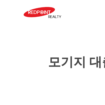
Skip
to
main
content
모기지 대