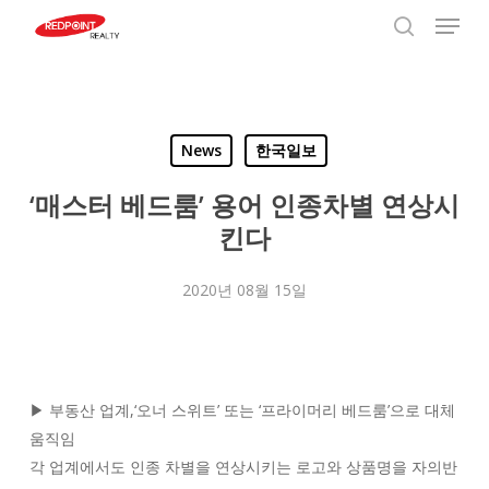
Menu
Skip
to
search
Close
main
Menu
content
News
한국일보
‘매스터 베드룸’ 용어 인종차별 연상시
킨다
2020년 08월 15일
▶ 부동산 업계,‘오너 스위트’ 또는 ‘프라이머리 베드룸’으로 대체
움직임
각 업계에서도 인종 차별을 연상시키는 로고와 상품명을 자의반