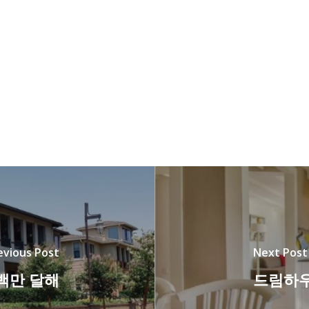
evious Post
Next Post
수백만 달해
드림하우