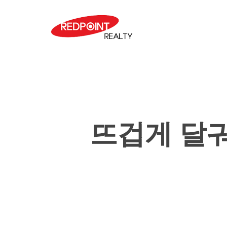
Skip
to
main
content
뜨겁게 달궈