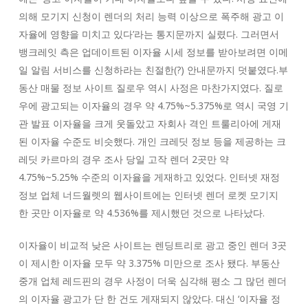
의해 모기지 신청이 렌더의 처리 능력 이상으로 폭주해 광고 이
자율에 영향을 미치고 있다’라는 통지문까지 실렸다. 그러면서
뱅크레잇 측은 업데이트된 이자율 시세 정보를 받아보려면 이메
일 알림 서비스를 신청하라는 친절한(?) 안내문까지 덧붙였다.부
동산 매물 정보 사이트 질로우 역시 사정은 마찬가지였다. 질로
우에 광고되는 이자율의 경우 약 4.75%~5.375%로 역시 국영 기
관 발표 이자율을 크게 웃돌았고 자회사 격인 트룰리아에 게재
된 이자율 수준도 비슷했다. 개인 크레딧 정보 등을 제공하는 크
레딧 카르마의 경우 조사 당일 고작 렌더 2곳만 약
4.75%~5.25% 수준의 이자율을 게재하고 있었다. 인터넷 재정
정보 업체 너드월렛의 웹사이트에는 인터넷 렌더 로켓 모기지
한 곳만 이자율로 약 4.536%를 제시했던 것으로 나타났다.
이자율이 비교적 낮은 사이트는 렌딩트리로 광고 중인 렌더 3곳
이 제시한 이자율 모두 약 3.375% 미만으로 조사 됐다. 부동산
중개 업체 레드핀의 경우 사정이 더욱 심각해 평소 그 많던 렌더
의 이자율 광고가 단 한 건도 게재되지 않았다. 대신 ‘이자율 정