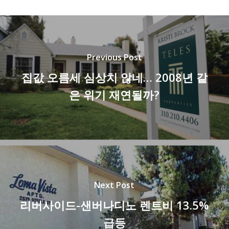
Previous Post
집값 오름세 심상치 않네… 2008년 같
은 위기 재연될까?
Next Post
리버사이드-샌버나디노 렌트비 13.5%
급등