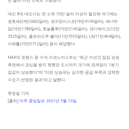
만 달러 미만 소득도 가능했다.
대신 8대 대도시는 연 소득 10만 달러 이상이 필요해 여기에는
샌호세(24만2682달러), 샌프란시스코(19만4145달러), 애너하
임(16만1788달러), 호놀룰루(15만2145달러), 샌디에이고(12만
3525달러), 콜로라도주 볼더(11만7555달러), LA(11만404달러),
시애틀(10만5712달러) 등이 해당했다.
NAR의 로렌스 윤 수석 이코노미스트는 “최근 수년간 집값 상승
측면에서 관심을 받지 못했던 도시까지 크기에 관계없이 1분기
집값이 상승했다”며 “이런 상승세는 심각한 공급 부족과 강력한
수요가 반영된 결과”라고 말했다.
류정일 기자
[출처]
미주 중앙일보 2021년 5월 13일