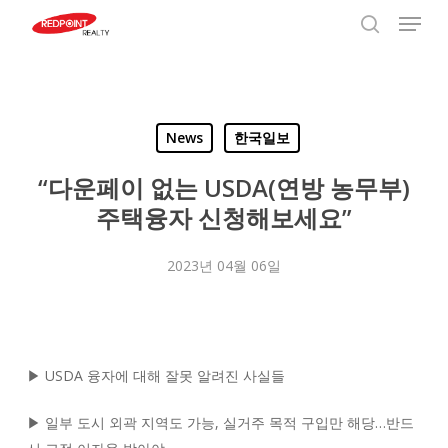
Menu
Skip
to
search
Close
main
Menu
content
News
한국일보
“다운페이 없는 USDA(연방 농무부)
주택융자 신청해보세요”
2023년 04월 06일
▶ USDA 융자에 대해 잘못 알려진 사실들
▶ 일부 도시 외곽 지역도 가능, 실거주 목적 구입만 해당…반드