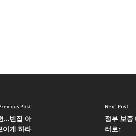
Previous Post
Next Post
면…빈집 아
정부 보증 
보이게 하라
러로↑