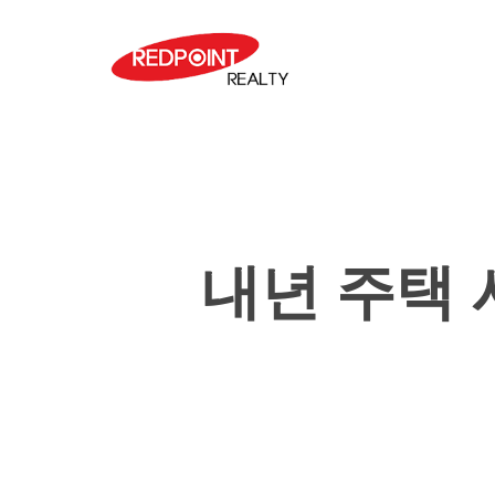
Skip
to
main
content
내년 주택