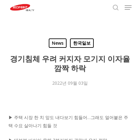
Menu
Skip
to
search
Close
main
Menu
content
News
한국일보
경기침체 우려 커지자 모기지 이자율
깜짝 하락
2022년 09월 03일
▶ 주택 시장 한 치 앞도 내다보기 힘들어…그래도 얼어붙은 주
택 수요 살아나기 힘들 것