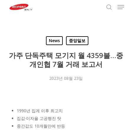
Menu
Skip
to
search
Close
main
Menu
content
News
중앙일보
가주 단독주택 모기지 월 4359불…중
개인협 7월 거래 보고서
2023년 08월 23일
1990년 집계 이후 최고치
집값·이자율 고공행진 탓
중간값도 10개월만에 반등